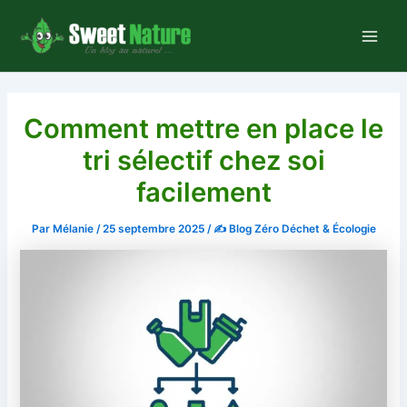
Aller
au
Main
contenu
Men
Comment mettre en place le
tri sélectif chez soi
facilement
Par
Mélanie
/
25 septembre 2025
/
✍️ Blog Zéro Déchet & Écologie