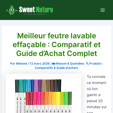
Aller
au
Main
contenu
Men
Meilleur feutre lavable
effaçable : Comparatif et
Guide d’Achat Complet
Par
Mélanie
/
12 mars 2026
/
🏡 Maison & Quotidien
,
🔍 Produits :
Comparatifs & Guide d'achats
Tu connais
ce moment
où ton
gamin a
passé 20
minutes sur